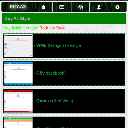
DUY.AZ
Duy.Az Style
Seçdiyiniz versiya:
Bodr vip Style
-
WML
(Rengsiz) versiya
-
Göy
(facebook)
-
Qırmızı
(Red Vista)