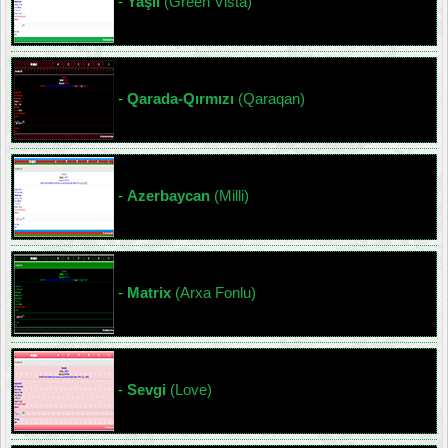
-
Yaşıl
(Green Vista)
-
Qarada-Qırmızı
(Qaraqan)
-
Azerbaycan
(Milli)
-
Matrix
(Arxa Fonlu)
-
Sevgi
(Love)