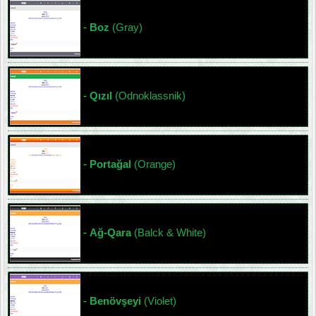
-
Boz
(Gray)
-
Qızıl
(Odnoklassnik)
-
Portağal
(Orange)
-
Ağ-Qara
(Balck & White)
-
Benövşeyi
(Violet)