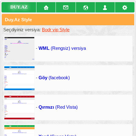
DUY.AZ
Duy.Az Style
Seçdiyiniz versiya:
Bodr vip Style
-
WML
(Rengsiz) versiya
-
Göy
(facebook)
-
Qırmızı
(Red Vista)