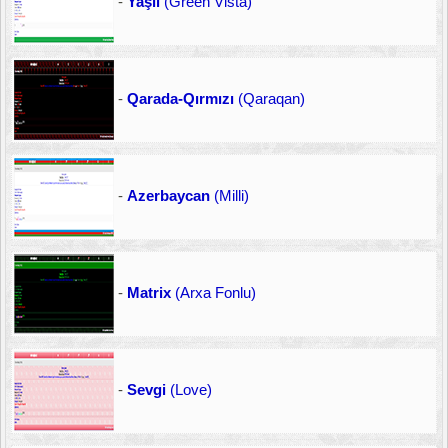
-
Yaşıl
(Green Vista)
-
Qarada-Qırmızı
(Qaraqan)
-
Azerbaycan
(Milli)
-
Matrix
(Arxa Fonlu)
-
Sevgi
(Love)