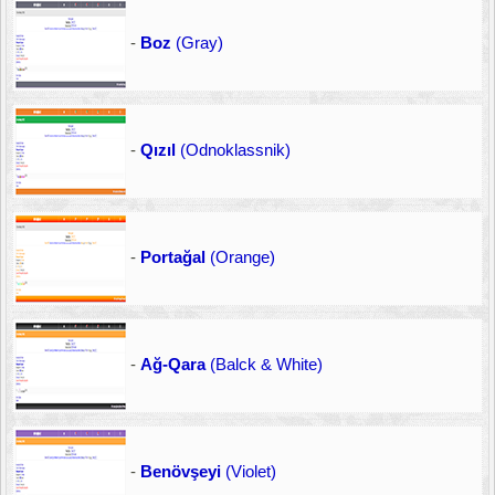
-
Boz
(Gray)
-
Qızıl
(Odnoklassnik)
-
Portağal
(Orange)
-
Ağ-Qara
(Balck & White)
-
Benövşeyi
(Violet)