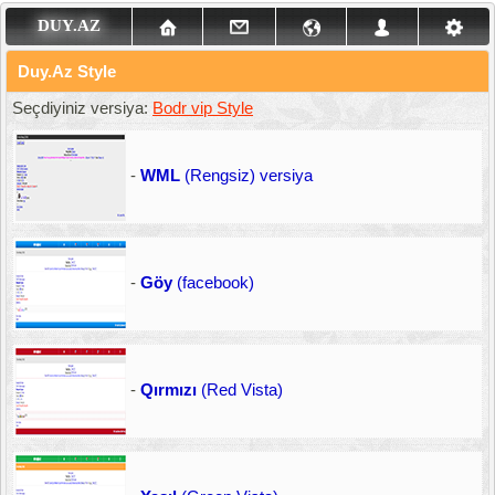
DUY.AZ
Duy.Az Style
Seçdiyiniz versiya:
Bodr vip Style
-
WML
(Rengsiz) versiya
-
Göy
(facebook)
-
Qırmızı
(Red Vista)