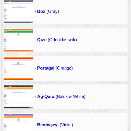
-
Boz
(Gray)
-
Qızıl
(Odnoklassnik)
-
Portağal
(Orange)
-
Ağ-Qara
(Balck & White)
-
Benövşeyi
(Violet)