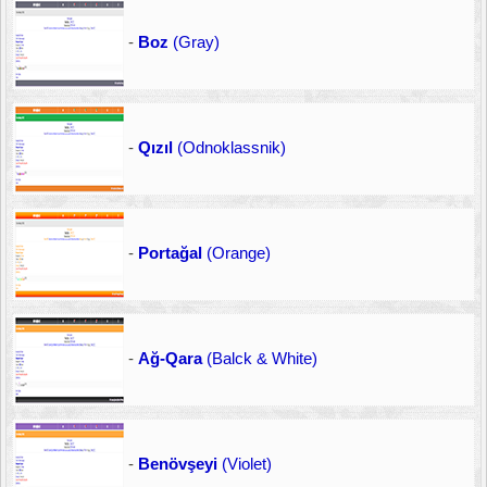
-
Boz
(Gray)
-
Qızıl
(Odnoklassnik)
-
Portağal
(Orange)
-
Ağ-Qara
(Balck & White)
-
Benövşeyi
(Violet)