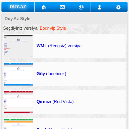
DUY.AZ
Duy.Az Style
Seçdiyiniz versiya:
Bodr vip Style
-
WML
(Rengsiz) versiya
-
Göy
(facebook)
-
Qırmızı
(Red Vista)