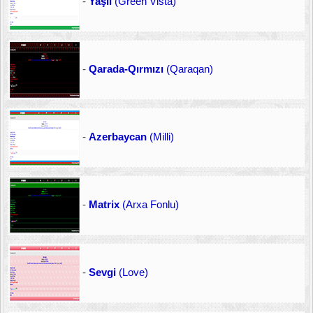
-
Yaşıl
(Green Vista)
-
Qarada-Qırmızı
(Qaraqan)
-
Azerbaycan
(Milli)
-
Matrix
(Arxa Fonlu)
-
Sevgi
(Love)