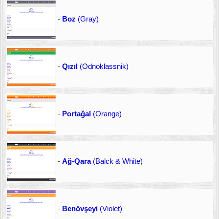
-
Boz
(Gray)
-
Qızıl
(Odnoklassnik)
-
Portağal
(Orange)
-
Ağ-Qara
(Balck & White)
-
Benövşeyi
(Violet)