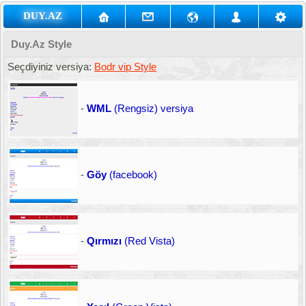
DUY.AZ
Duy.Az Style
Seçdiyiniz versiya:
Bodr vip Style
-
WML
(Rengsiz) versiya
-
Göy
(facebook)
-
Qırmızı
(Red Vista)