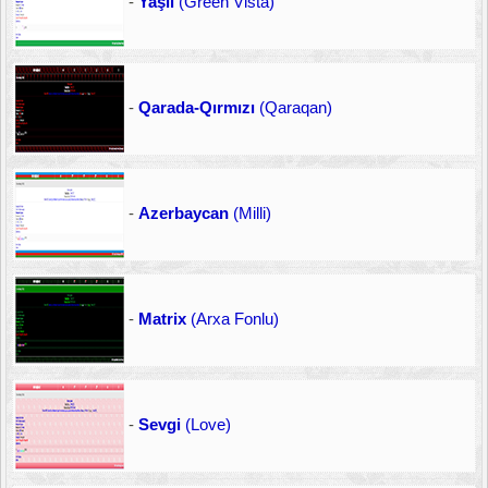
-
Yaşıl
(Green Vista)
-
Qarada-Qırmızı
(Qaraqan)
-
Azerbaycan
(Milli)
-
Matrix
(Arxa Fonlu)
-
Sevgi
(Love)