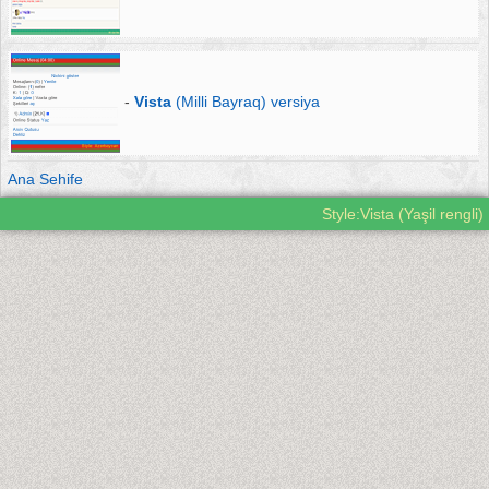
-
Vista
(Milli Bayraq) versiya
Ana Sehife
Style:Vista (Yaşil rengli)