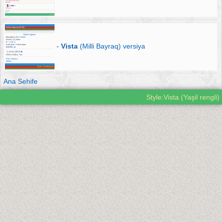
-
Vista
(Milli Bayraq) versiya
Ana Sehife
Style:Vista (Yaşil rengli)