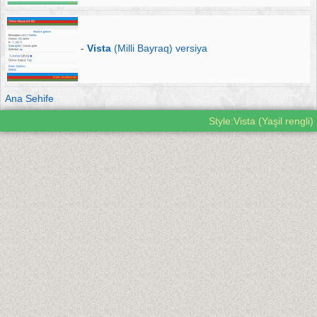
-
Vista
(Milli Bayraq) versiya
Ana Sehife
Style:Vista (Yaşil rengli)