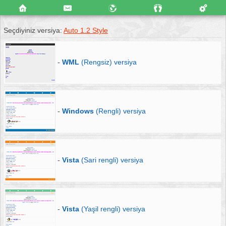
Seçdiyiniz versiya:
Auto 1.2 Style
-
WML
(Rengsiz) versiya
-
Windows
(Rengli) versiya
-
Vista
(Sari rengli) versiya
-
Vista
(Yaşil rengli) versiya