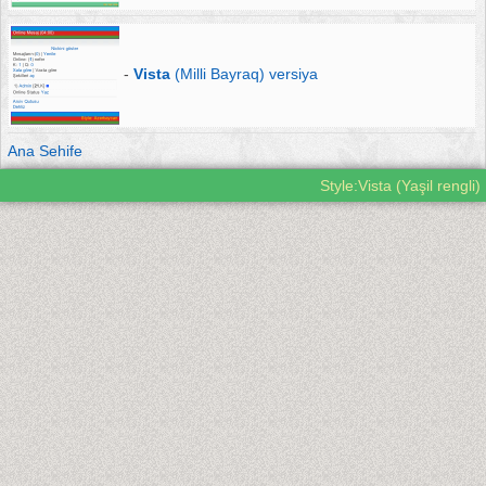
-
Vista
(Milli Bayraq) versiya
Ana Sehife
Style:Vista (Yaşil rengli)