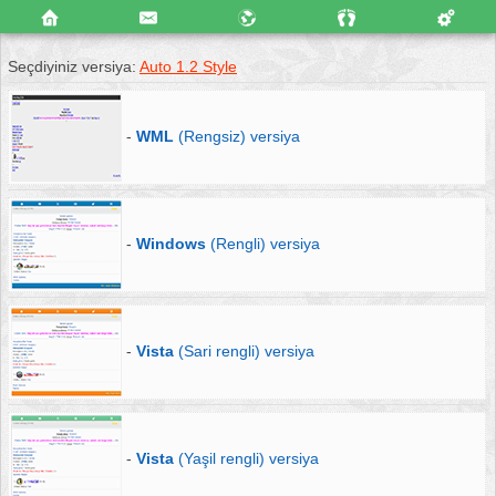
Seçdiyiniz versiya:
Auto 1.2 Style
-
WML
(Rengsiz) versiya
-
Windows
(Rengli) versiya
-
Vista
(Sari rengli) versiya
-
Vista
(Yaşil rengli) versiya