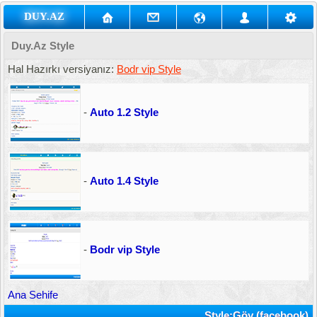
DUY.AZ
Duy.Az Style
Hal Hazırkı versiyanız:
Bodr vip Style
-
Auto 1.2 Style
-
Auto 1.4 Style
-
Bodr vip Style
Ana Sehife
Style:Göy (facebook)