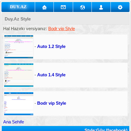
DUY.AZ
Duy.Az Style
Hal Hazırkı versiyanız:
Bodr vip Style
-
Auto 1.2 Style
-
Auto 1.4 Style
-
Bodr vip Style
Ana Sehife
Style:Göy (facebook)