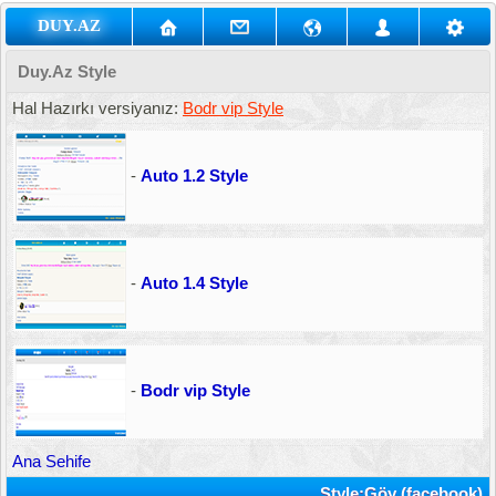
DUY.AZ
Duy.Az Style
Hal Hazırkı versiyanız:
Bodr vip Style
-
Auto 1.2 Style
-
Auto 1.4 Style
-
Bodr vip Style
Ana Sehife
Style:Göy (facebook)