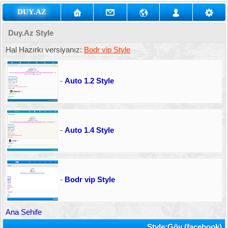
DUY.AZ
Duy.Az Style
Hal Hazırkı versiyanız:
Bodr vip Style
-
Auto 1.2 Style
-
Auto 1.4 Style
-
Bodr vip Style
Ana Sehife
Style:Göy (facebook)