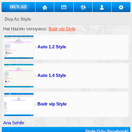
DUY.AZ
Duy.Az Style
Hal Hazırkı versiyanız:
Bodr vip Style
-
Auto 1.2 Style
-
Auto 1.4 Style
-
Bodr vip Style
Ana Sehife
Style:Göy (facebook)