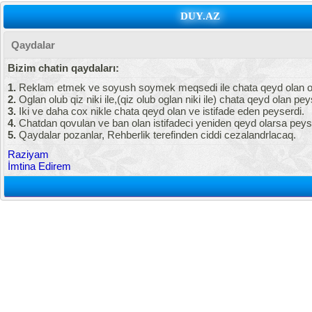
DUY.AZ
Qaydalar
Bizim chatin qaydaları:
1.
Reklam etmek ve soyush soymek meqsedi ile chata qeyd olan oz
2.
Oglan olub qiz niki ile,(qiz olub oglan niki ile) chata qeyd olan pey
3.
Iki ve daha cox nikle chata qeyd olan ve istifade eden peyserdi.
4.
Chatdan qovulan ve ban olan istifadeci yeniden qeyd olarsa peys
5.
Qaydalar pozanlar, Rehberlik terefinden ciddi cezalandrlacaq.
Raziyam
İmtina Edirem