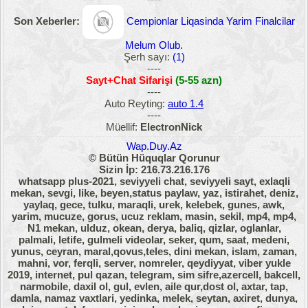
Son Xeberler:
Cempionlar Liqasinda Yarim Finalcilar
Melum Olub.
Şerh sayı:
(1)
----
Sayt+Chat Sifarişi
(5-55 azn)
----
Auto Reyting:
auto 1.4
----
Müellif:
ElectronNick
Wap.Duy.Az
© Bütün Hüquqlar Qorunur
Sizin İp: 216.73.216.176
whatsapp plus-2021, seviyyeli chat, seviyyeli sayt, exlaqli
mekan, sevgi, like, beyen,status paylaw, yaz, istirahet, deniz,
yaylaq, gece, tulku, maraqli, urek, kelebek, gunes, awk,
yarim, mucuze, gorus, ucuz reklam, masin, sekil, mp4, mp4,
N1 mekan, ulduz, okean, derya, baliq, qizlar, oglanlar,
palmali, letife, gulmeli videolar, seker, qum, saat, medeni,
yunus, ceyran, maral,qovus,teles, dini mekan, islam, zaman,
mahni, vor, ferqli, server, nomreler, qeydiyyat, viber yukle
2019, internet, pul qazan, telegram, sim sifre,azercell, bakcell,
narmobile, daxil ol, gul, evlen, aile qur,dost ol, axtar, tap,
damla, namaz vaxtlari, yedinka, melek, seytan, axiret, dunya,