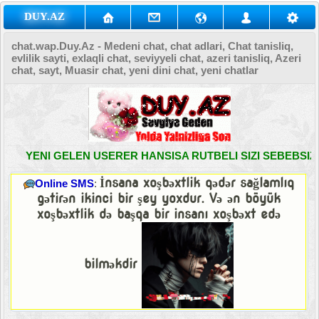
DUY.AZ
chat.wap.Duy.Az - Medeni chat, chat adlari, Chat tanisliq,
evlilik sayti, exlaqli chat, seviyyeli chat, azeri tanisliq, Azeri
chat, sayt, Muasir chat, yeni dini chat, yeni chatlar
YENI GELEN USERER HANSISA RUTBELI SIZI SEBEBSIZ 
İnsana xoşbəxtlik qədər sağlamlıq
Online SMS
:
gətirən ikinci bir şey yoxdur. Və ən böyük
xoşbəxtlik də başqa bir insanı xoşbəxt edə
bilməkdir