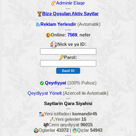
Adminle Elaqe
---
Bizə Qoşulan Aktiv Saytlar
Reklam Yerlesdir
(Avtomatik)
----
Online:
7569
,
nefer
Nick ve ya ID:
Parol:
Qeydiyyat
(100% Pulsuz)
----
Qeydiyyat Yönelt
(Azercell ile Avtomatik)
---
Saytlarin Qara Siyahisi
---
Yeni istifadeci
komandir45
Yeni gelenler
15
Cemi qeydiyyat
96015
Oglanlar
41072
|
Qizlar
54943
----