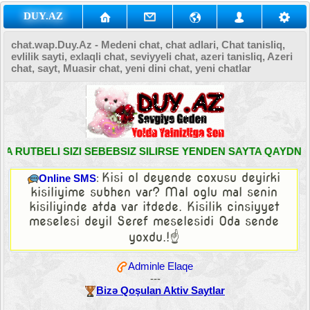
DUY.AZ
chat.wap.Duy.Az - Medeni chat, chat adlari, Chat tanisliq,
evlilik sayti, exlaqli chat, seviyyeli chat, azeri tanisliq, Azeri
chat, sayt, Muasir chat, yeni dini chat, yeni chatlar
 RUTBELI SIZI SEBEBSIZ SILIRSE YENDEN SAYTA QAYDN V
Kisi ol deyende coxusu deyirki
Online SMS
:
kisiliyime subhen var? Mal oglu mal senin
kisiliyinde atda var itdede. Kisilik cinsiyyet
meselesi deyil Seref meselesidi Oda sende
yoxdu.!☝️
Adminle Elaqe
---
Bizə Qoşulan Aktiv Saytlar