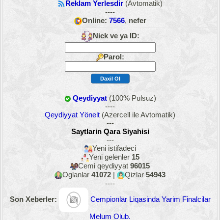
Reklam Yerlesdir
(Avtomatik)
----
Online:
7566
,
nefer
Nick ve ya ID:
Parol:
Qeydiyyat
(100% Pulsuz)
----
Qeydiyyat Yönelt
(Azercell ile Avtomatik)
---
Saytlarin Qara Siyahisi
---
Yeni istifadeci
Yeni gelenler
15
Cemi qeydiyyat
96015
Oglanlar
41072
|
Qizlar
54943
----
Son Xeberler:
Cempionlar Liqasinda Yarim Finalcilar
Melum Olub.