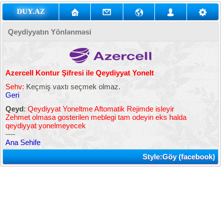
DUY.AZ
Qeydiyyatın Yönlənməsi
Azercell Kontur Şifresi ile Qeydiyyat Yonelt
Sehv:
Keçmiş vaxtı seçmek olmaz.
Geri
Qeyd
:
Qeydiyyat Yoneltme Aftomatik Rejimde isleyir
Zehmet olmasa gosterilen meblegi tam odeyin eks halda
qeydiyyat yonelmeyecek
----
Ana Sehife
Style:Göy (facebook)