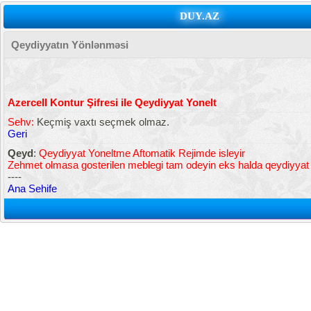
DUY.AZ
Qeydiyyatın Yönlənməsi
Azercell Kontur Şifresi ile Qeydiyyat Yonelt
Sehv:
Keçmiş vaxtı seçmek olmaz.
Geri
Qeyd
:
Qeydiyyat Yoneltme Aftomatik Rejimde isleyir
Zehmet olmasa gosterilen meblegi tam odeyin eks halda qeydiyya
----
Ana Sehife