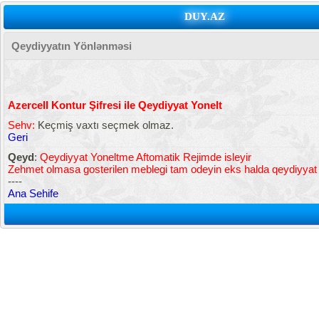
DUY.AZ
Qeydiyyatın Yönlənməsi
Azercell Kontur Şifresi ile Qeydiyyat Yonelt
Sehv:
Keçmiş vaxtı seçmek olmaz.
Geri
Qeyd
:
Qeydiyyat Yoneltme Aftomatik Rejimde isleyir
Zehmet olmasa gosterilen meblegi tam odeyin eks halda qeydiyya
----
Ana Sehife