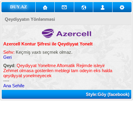
DUY.AZ
Qeydiyyatın Yönlənməsi
Azercell Kontur Şifresi ile Qeydiyyat Yonelt
Sehv:
Keçmiş vaxtı seçmek olmaz.
Geri
Qeyd
:
Qeydiyyat Yoneltme Aftomatik Rejimde isleyir
Zehmet olmasa gosterilen meblegi tam odeyin eks halda
qeydiyyat yonelmeyecek
----
Ana Sehife
Style:Göy (facebook)