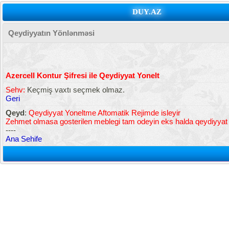
DUY.AZ
Qeydiyyatın Yönlənməsi
Azercell Kontur Şifresi ile Qeydiyyat Yonelt
Sehv:
Keçmiş vaxtı seçmek olmaz.
Geri
Qeyd
:
Qeydiyyat Yoneltme Aftomatik Rejimde isleyir
Zehmet olmasa gosterilen meblegi tam odeyin eks halda qeydiyya
----
Ana Sehife