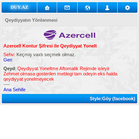
DUY.AZ
Qeydiyyatın Yönlənməsi
Azercell Kontur Şifresi ile Qeydiyyat Yonelt
Sehv:
Keçmiş vaxtı seçmek olmaz.
Geri
Qeyd
:
Qeydiyyat Yoneltme Aftomatik Rejimde isleyir
Zehmet olmasa gosterilen meblegi tam odeyin eks halda
qeydiyyat yonelmeyecek
----
Ana Sehife
Style:Göy (facebook)