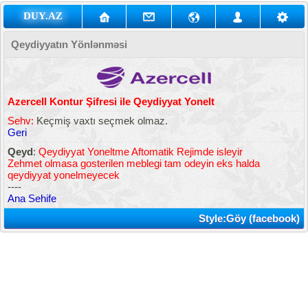
DUY.AZ
Qeydiyyatın Yönlənməsi
Azercell Kontur Şifresi ile Qeydiyyat Yonelt
Sehv:
Keçmiş vaxtı seçmek olmaz.
Geri
Qeyd
:
Qeydiyyat Yoneltme Aftomatik Rejimde isleyir
Zehmet olmasa gosterilen meblegi tam odeyin eks halda
qeydiyyat yonelmeyecek
----
Ana Sehife
Style:Göy (facebook)