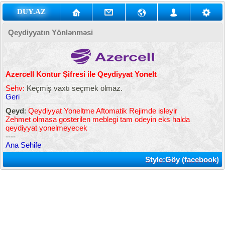
DUY.AZ
Qeydiyyatın Yönlənməsi
Azercell Kontur Şifresi ile Qeydiyyat Yonelt
Sehv:
Keçmiş vaxtı seçmek olmaz.
Geri
Qeyd
:
Qeydiyyat Yoneltme Aftomatik Rejimde isleyir
Zehmet olmasa gosterilen meblegi tam odeyin eks halda
qeydiyyat yonelmeyecek
----
Ana Sehife
Style:Göy (facebook)